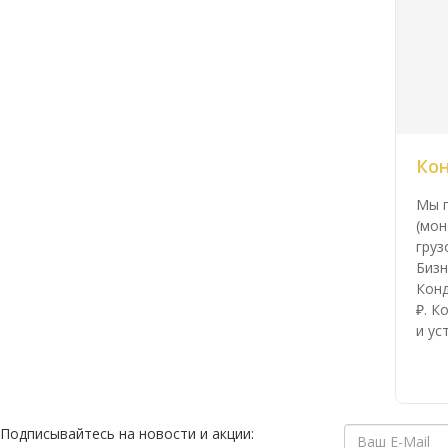
Ко
Мы п
(мон
груз
Бизн
Конд
₽. К
и ус
Подписывайтесь на новости и акции: