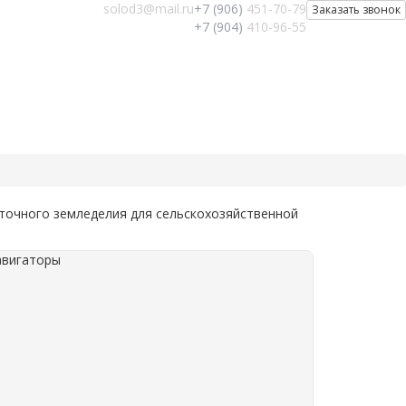
solod3@mail.ru
+7 (906)
451-70-79
Заказать звонок
+7 (904)
410-96-55
точного земледелия для сельскохозяйственной