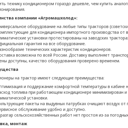
ить технику кондиционером гораздо дешевле, чем купить анало
ионирования.
инства компании «Агромашхолод»:
ниверсальное оборудование на любые типы тракторов (советские
омплектующие для кондиционера импортного производства от в
лиматические установки протестированы на заводских тракторах
фициальная гарантия на все оборудование.
азнообразие технических характеристик кондиционеров.
оставка возможна по всей России. Доставку выполняет транспо
ены доступны, качество оборудования проверено временем.
ущества
ионеры на трактор имеют следующие преимущества:
птимизация и поддержание комфортной температуры в кабине на
асход топлива при работающем кондиционере минимизирован и 
лиматической установки.
ильтрующие пакеты на выдувных патрубках очищают воздух от п
ервисное обслуживание удобно и доступно.
 разгар сельскохозяйственных работ нет простоя из-за погодных
вка, монтаж