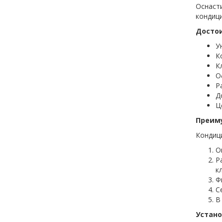
Оснаст
кондиц
Досто
У
К
К
О
Р
Д
Ц
Преим
Кондиц
О
Р
к
Ф
С
В
Устано