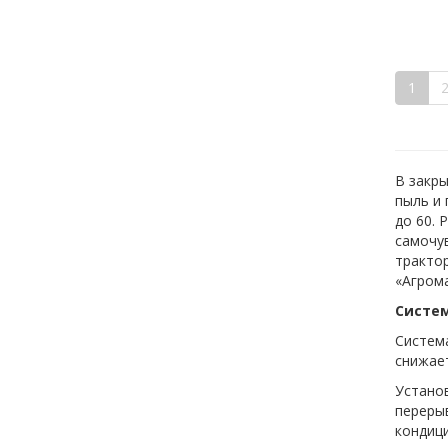
1
В закры
пыль и 
до 60. 
самочув
трактор
«Агром
Систе
Систем
снижае
Устано
перерыв
кондиц