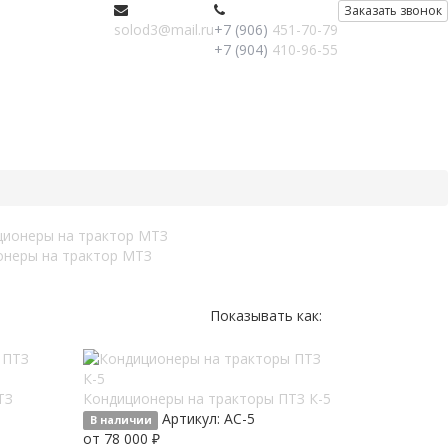
Заказать звонок
solod3@mail.ru
+7 (906)
451-70-79
+7 (904)
410-96-55
онеры на трактор МТЗ
Показывать как:
ТЗ
Кондиционеры на тракторы ПТЗ К-5
Артикул:
AC-5
В наличии
от 78 000 ₽