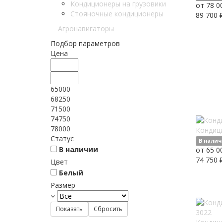
Кондиционеры на грузовики
от 78 0
Стояночные кондиционеры
89 700 
Агронавигаторы
Подбор параметров
Цена
65000
68250
71500
74750
78000
Кондиц
Статус
В нали
В наличии
от 65 0
74 750 
Цвет
Белый
Размер