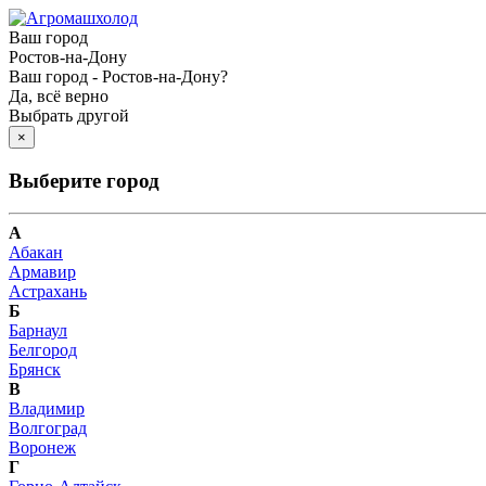
Ваш город
Ростов-на-Дону
Ваш город - Ростов-на-Дону?
Да, всё верно
Выбрать другой
×
Выберите город
А
Абакан
Армавир
Астрахань
Б
Барнаул
Белгород
Брянск
В
Владимир
Волгоград
Воронеж
Г