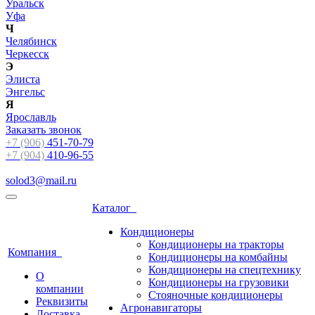
Уральск
Уфа
Ч
Челябинск
Черкесск
Э
Элиста
Энгельс
Я
Ярославль
Заказать звонок
+7 (906)
451-70-79
+7 (904)
410-96-55
solod3@mail.ru
Каталог
Кондиционеры
Кондиционеры на тракторы
Компания
Кондиционеры на комбайны
Кондиционеры на спецтехнику
О
Кондиционеры на грузовики
компании
Стояночные кондиционеры
Реквизиты
Агронавигаторы
Доставка