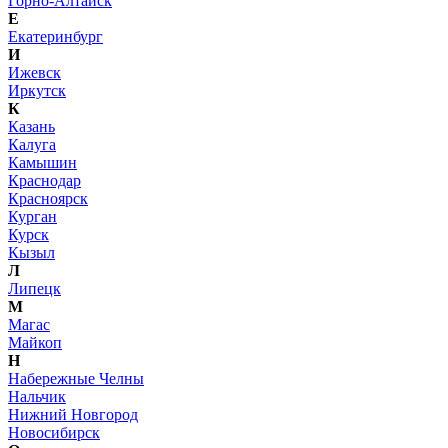
Горно-Алтайск
Е
Екатеринбург
И
Ижевск
Иркутск
К
Казань
Калуга
Камышин
Краснодар
Красноярск
Курган
Курск
Кызыл
Л
Липецк
М
Магас
Майкоп
Н
Набережные Челны
Нальчик
Нижний Новгород
Новосибирск