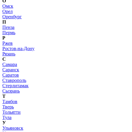
О
Омск
Орел
Оренбург
П
Пенза
Пермь
Р
Ржев
Ростов-на-Дону
Рязань
С
Самара
Саранск
Саратов
Ставрополь
Стерлитамак
Сызрань
Т
Тамбов
Тверь
Тольятти
Тула
У
Ульяновск