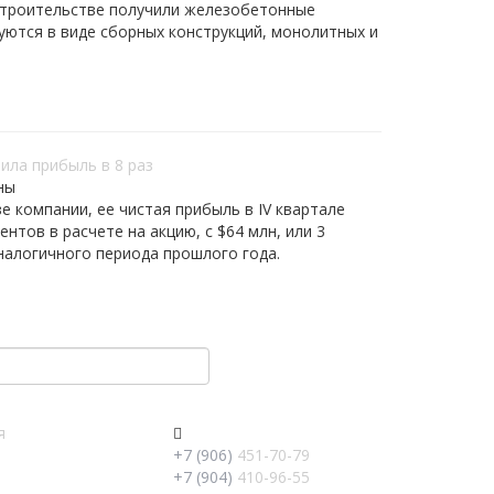
строительстве получили железобетонные
уются в виде сборных конструкций, монолитных и
чила прибыль в 8 раз
ны
е компании, ее чистая прибыль в IV квартале
ентов в расчете на акцию, с $64 млн, или 3
аналогичного периода прошлого года.
я
+7 (906)
451-70-79
+7 (904)
410-96-55