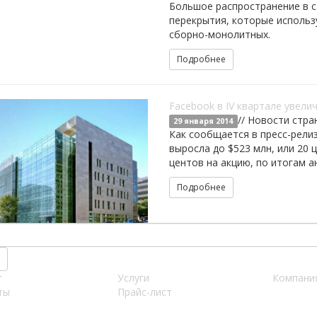
Большое распространение в 
перекрытия, которые использ
сборно-монолитных.
Подробнее
Facebook в IV квартале увели
// Новости стра
29 января 2014
Как сообщается в пресс-релиз
выросла до $523 млн, или 20 ц
центов на акцию, по итогам 
Подробнее
г
Услуги
Компани
ты
Прайс-лист