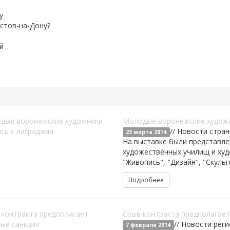
у
остов-на-Дону?
й
Молодые воронежские художн
// Новости стра
23 марта 2014
На выставке были представле
художественных училищ и ху
"Живопись", "Дизайн", "Скуль
Подробнее
Срыв контракта предполагае
// Новости рег
7 февраля 2014