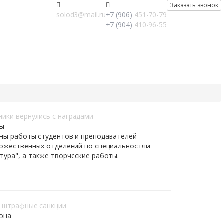
Заказать звонок
solod3@mail.ru
+7 (906)
451-70-79
+7 (904)
410-96-55
ики вернулись с наградами
ны
ны работы студентов и преподавателей
дожественных отделений по специальностям
птура", а также творческие работы.
т штрафные санкции
иона