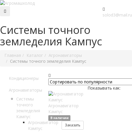
solod3@mail.ru
Системы точного
земледелия Кампус
Главная
Каталог
Агронавигаторы
Системы точного земледелия Кампус
Кондиционеры
Показывать как:
Агронавигаторы
Системы
точного
Агронавигатор
земледелия
Кампус
Кампус
В наличии
Агронавигатор
Заказать
Кампус