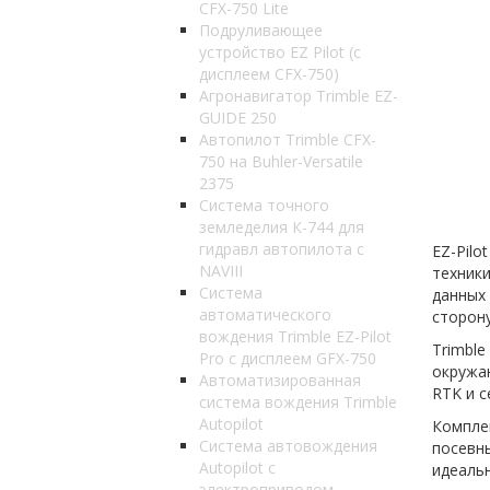
CFX-750 Lite
Подруливающее
устройство EZ Pilot (с
дисплеем СFX-750)
Агронавигатор Trimble EZ-
GUIDE 250
Автопилот Trimble CFX-
750 на Buhler-Versatile
2375
Система точного
земледелия К-744 для
гидравл автопилота с
EZ-Pilo
NAVIII
техники
Система
данных 
автоматического
сторону
вождения Trimble EZ-Pilot
Trimble
Pro с дисплеем GFX-750
окружаю
Автоматизированная
RTK и с
система вождения Trimble
Autopilot
Комплек
Система автовождения
посевны
Autopilot с
идеаль
электроприводом