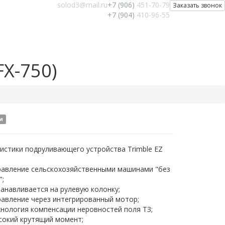
solod3@mail.ru
+7 (906)
451-70-79
Заказать звонок
+7 (904)
410-96-55
FX-750)
и
истики подруливающего устройства Trimble EZ
равление сельскохозяйственными машинами "без
";
анавливается на рулевую колонку;
равление через интегрированный мотор;
хнология компенсации неровностей поля ТЗ;
сокий крутящий момент;