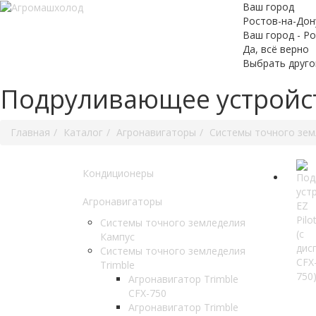
Ваш город
Ростов-на-Дон
Ваш город - Р
Да, всё верно
Выбрать друго
Подруливающее устройств
Главная
Каталог
Агронавигаторы
Системы точного зем
Кондиционеры
Агронавигаторы
Системы точного земледелия
Кампус
Системы точного земледелия
Trimble
Агронавигатор Trimble
CFX-750
Агронавигатор Trimble