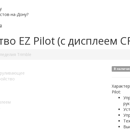
у
остов-на-Дону?
й
о EZ Pilot (с дисплеем С
леделия Trimble
В наличи
Характер
Pilot:
Уп
рук
Уст
Уп
Те
Вы