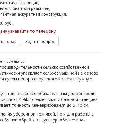
вместимость опций;
вод с быстрой реакцией;
гантная аккуратная конструкция.
000
руб.
ену узнавайте по телефону!
ть товар
Задать вопрос
ся ссылкой:
 производительности сельскохозяйственной
оматически управляет сельхозмашиной на основе
ся путем поворота рулевого колеса в нужную
рисутствие остается обязательным для контроля
йство EZ-Pilot совместимо с базовой станцией
ивает точность маневрирования до 5–10 см.
вления уборочной техникой, но и для работы с
себя при обработке культур, обеспечивая