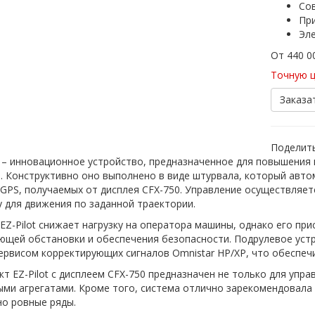
Со
При
Эле
От 440 
Точную ц
Заказа
Поделить
t – инновационное устройство, предназначенное для повышения
. Конструктивно оно выполнено в виде штурвала, который авт
GPS, получаемых от дисплея CFX-750. Управление осуществляет
 для движения по заданной траектории.
 EZ-Pilot снижает нагрузку на оператора машины, однако его п
щей обстановки и обеспечения безопасности. Подрулевое устро
ервисом корректирующих сигналов Omnistar HP/XP, что обеспеч
т EZ-Pilot с дисплеем CFX-750 предназначен не только для упра
ми агрегатами. Кроме того, система отлично зарекомендовала 
но ровные ряды.